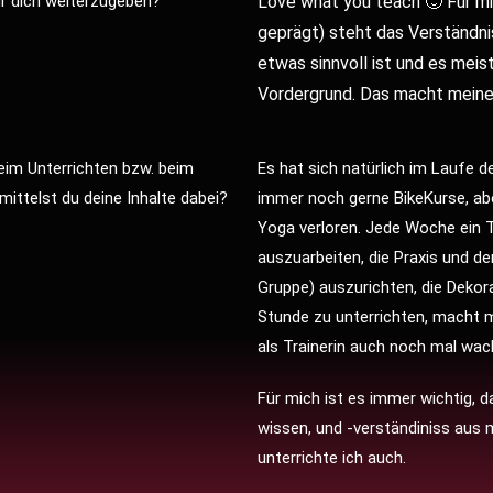
r dich weiterzugeben?
Love what you teach 🙂 Für mi
geprägt) steht das Verständni
etwas sinnvoll ist und es me
Vordergrund. Das macht meine
im Unterrichten bzw. beim
Es hat sich natürlich im Laufe de
ttelst du deine Inhalte dabei?
immer noch gerne BikeKurse, ab
Yoga verloren.
Jede Woche ein T
auszuarbeiten, die Praxis und d
Gruppe) auszurichten, die Deko
Stunde zu unterrichten, macht mi
als Trainerin auch noch mal wa
Für mich ist es immer wichtig, 
wissen, und -verständiniss aus
unterrichte ich auch.