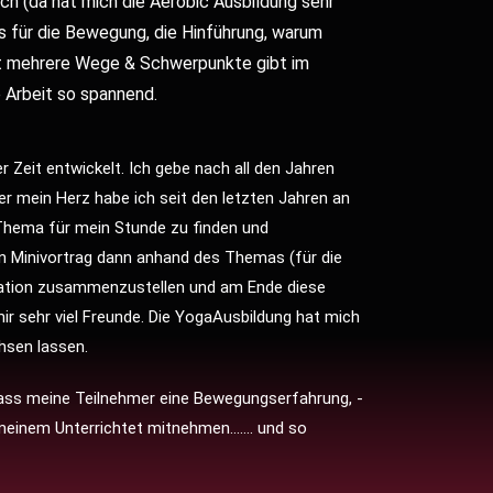
ch (da hat mich die Aerobic Ausbildung sehr
s für die Bewegung, die Hinführung, warum
ist mehrere Wege & Schwerpunkte gibt im
 Arbeit so spannend.
r Zeit entwickelt. Ich gebe nach all den Jahren
er mein Herz habe ich seit den
letzten
Jahren an
hema für mein Stunde zu finden und
en Minivortrag dann anhand des Themas (für die
ration zusammenzustellen und am Ende diese
r sehr viel Freunde.
Die YogaAusbildung hat mich
chsen lassen.
dass meine Teilnehmer eine Bewegungserfahrung, -
 meinem Unterrichtet mitnehmen……. und so