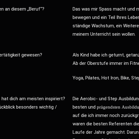
en an diesem „Beruf“?
Das was mir Spass macht und mi
bewegen und ein Teil Ihres Lebe
ständige Wachstum, ein Weiteren
meinem Unterricht sein wollen.
nertätigkeit gewesen?
Als Kind habe ich geturnt, geta
Ab der Oberstufe immer im Fitn
Yoga, Pilates, Hot Iron, Bike, St
hat dich am meisten inspiriert?
Die Aerobic- und Step Ausbildun
ückblick besonders wichtig /
besten und
prägendsten
Ausbild
auf die ich immer noch zurückgr
waren die besten Referenten die 
Laufe der Jahre gemacht. Darunt