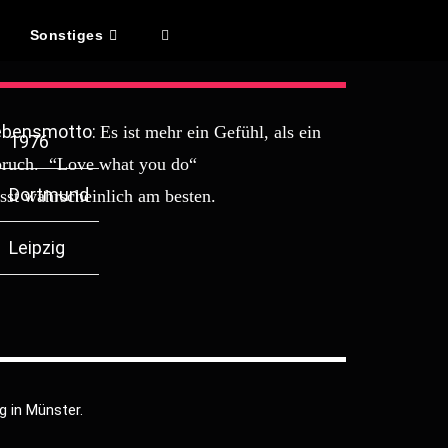
Sonstiges
ebensmotto:
Es ist mehr ein Gefühl, als ein
1976
ruch. “Love what you do“
Dortmund
sst
wahrscheinlich
am besten.
Leipzig
ng in Münster.