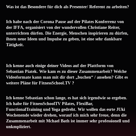
Was ist das Besondere für dich als Presenter/ Referent zu arbeiten?
Ich habe nach der Corona Pause auf der Pilates Konferrenz von
der IFFA, organisiert von der wundervollen Christiane Reiter,
unterrichten dürfen. Die Energie, Menschen inspirieren zu dürfen,
ihnen neue Ideen und Impulse zu geben, ist eine sehr dankbare
Tätigkeit.
Ich kenne auch einige deiner Videos auf der Plattform von
Sebastian Piatek. Wie kam es zu dieser Zusammenarbeit? Welche
Videoformate kann man mit dir dort „buchen“ / ansehen? Gibt es
weitere Pläne für FitnessSchool.TV ?
Ich kenne Sebastian schon lange, es hat sich irgendwie so ergeben.
Ich habe für FitnessSchoolTV Pilates, FlexiBar,
FunctionalTraining und Yoga gedreht. Wir wollen das esrte JUki
Wochenende wieder drehen, worauf ich mich sehr freue, denn die
Zusammenarbeit mit Mchael Bath ist immer sehr professionell und
unkmpliziert.