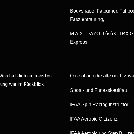
Bodyshape, Fatburner, Fullbod
Faszientraining,
M.A.X., DAYO, TôsôX, TRX Gr
Express.
Was hat dich am meisten
Ohje ob ich die alle noch z
ung war im Rückblick
Sport.- und Fitnesskauffrau
IFAA Spin Racing Instructor
IFAA Aerobic C Lizenz
IFAA Aerobic und Step B Lize