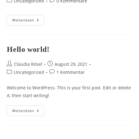
Beitrags-
Beitrags-
Uncategorized
0 Kommentare
Kategorie:
Kommentare:
Herzlich
Weiterlesen
Willkommen
Hello world!
Beitrags-
Beitrag
Claudia Rösel
August 29, 2021
Autor:
veröffentlicht:
Beitrags-
Beitrags-
Uncategorized
1 Kommentar
Kategorie:
Kommentare:
Welcome to WordPress. This is your first post. Edit or delete
it, then start writing!
Hello
Weiterlesen
World!