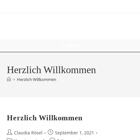
Zum
Inhalt
springen
MENÜ
Herzlich Willkommen
>
Herzlich Willkommen
Herzlich Willkommen
Beitrags-
Beitrag
Claudia Rösel
September 1, 2021
Autor:
veröffentlicht: