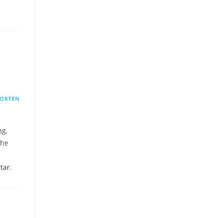
ORTEN
ng,
the
tar
.