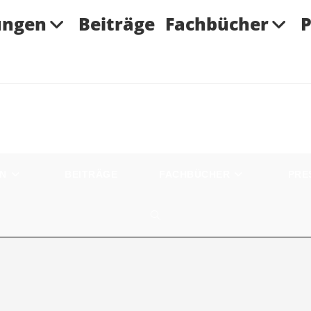
ungen
Beiträge
Fachbücher
P
EN
BEITRÄGE
FACHBÜCHER
PRE
WEBSITE-
SUCHE
UMSCHALTEN