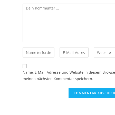
Kommentar
Gib
Gib
Gib
deinen
deine
deine
Namen
E-
Website-
oder
Mail-
URL
Name, E-Mail-Adresse und Website in diesem Browse
Benutzernamen
Adresse
ein
meinen nächsten Kommentar speichern.
zum
zum
(optional)
Kommentieren
Kommentieren
ein
ein