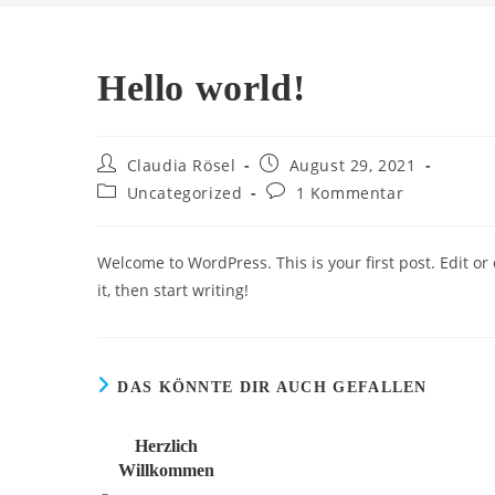
Hello world!
Beitrags-
Beitrag
Claudia Rösel
August 29, 2021
Autor:
veröffentlicht:
Beitrags-
Beitrags-
Uncategorized
1 Kommentar
Kategorie:
Kommentare:
Welcome to WordPress. This is your first post. Edit or
it, then start writing!
DAS KÖNNTE DIR AUCH GEFALLEN
Herzlich
Willkommen