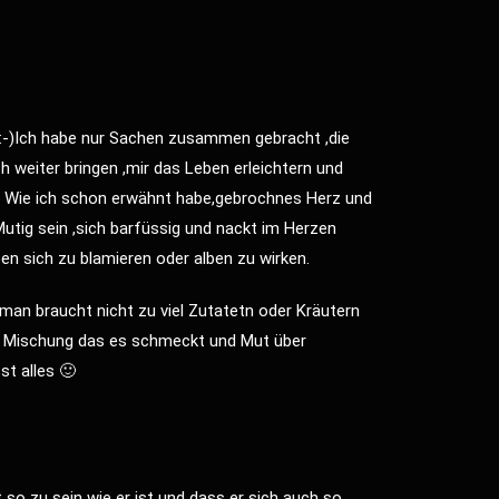
 :-)Ich habe nur Sachen zusammen gebracht ,die
 weiter bringen ,mir das Leben erleichtern und
. Wie ich schon erwähnt habe,gebrochnes Herz und
tig sein ,sich barfüssig und nackt im Herzen
en sich zu blamieren oder alben zu wirken.
man braucht nicht zu viel Zutatetn oder Kräutern
ge Mischung das es schmeckt und Mut über
st alles 🙂
t so zu sein wie er ist und dass er sich auch so