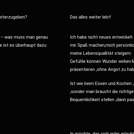
eiterzugeben?
Das alles weiter lebt!
O – was muss man genau
Ich habe nicht neues entwickelt
e ist es überhaupt dazu
mir Spaß machen,mich persönlich
meine Lebensquallität steigern
Gefühle können Wunder wirken.Mu
präsentieren ,ohne Angst zu hab
Ist wie beim Essen und Kochen ,
,sonder man braucht die richti
Bequemlichkeit stellen ,dann pas
In möchte ,das sich jeder erlaub